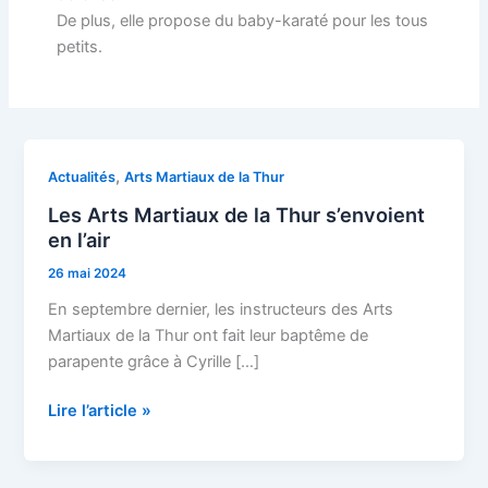
De plus, elle propose du baby-karaté pour les tous
petits.
Les
,
Actualités
Arts Martiaux de la Thur
Arts
Les Arts Martiaux de la Thur s’envoient
Martiaux
en l’air
de
26 mai 2024
la
Thur
En septembre dernier, les instructeurs des Arts
s’envoient
Martiaux de la Thur ont fait leur baptême de
en
parapente grâce à Cyrille […]
l’air
Lire l’article »