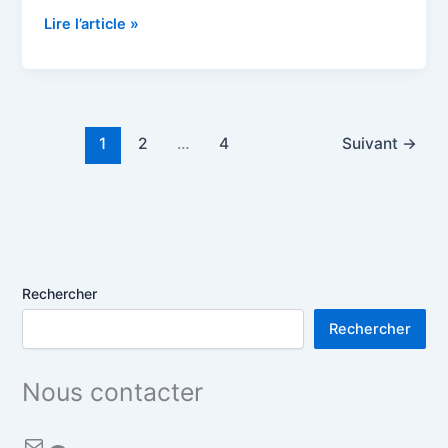
et
Lire l’article »
25
juin
2017
à
Geispolsheim
1
2
…
4
Suivant
→
Rechercher
Rechercher
Nous contacter