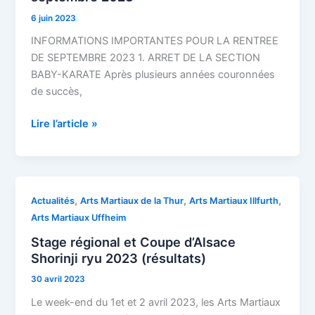
Thur
6 juin 2023
:
informations
INFORMATIONS IMPORTANTES POUR LA RENTREE
importantes
DE SEPTEMBRE 2023 1. ARRET DE LA SECTION
pour
BABY-KARATE Après plusieurs années couronnées
la
de succès,
rentrée
Lire l’article »
de
septembre
2023
Stage
,
,
,
Actualités
Arts Martiaux de la Thur
Arts Martiaux Illfurth
régional
Arts Martiaux Uffheim
et
Stage régional et Coupe d’Alsace
Coupe
Shorinji ryu 2023 (résultats)
d’Alsace
30 avril 2023
Shorinji
ryu
Le week-end du 1et et 2 avril 2023, les Arts Martiaux