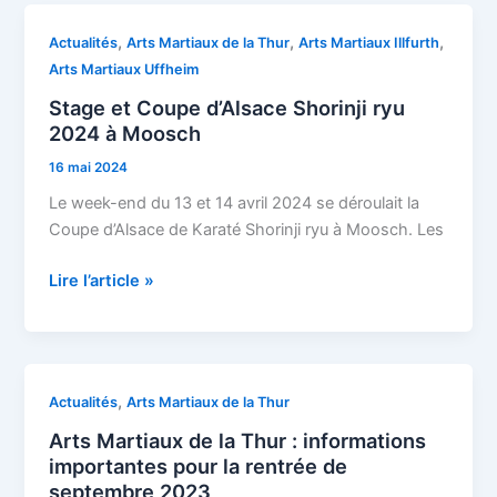
Stage
,
,
,
Actualités
Arts Martiaux de la Thur
Arts Martiaux Illfurth
et
Arts Martiaux Uffheim
Coupe
Stage et Coupe d’Alsace Shorinji ryu
d’Alsace
2024 à Moosch
Shorinji
16 mai 2024
ryu
2024
Le week-end du 13 et 14 avril 2024 se déroulait la
à
Coupe d’Alsace de Karaté Shorinji ryu à Moosch. Les
Moosch
Lire l’article »
Arts
,
Actualités
Arts Martiaux de la Thur
Martiaux
Arts Martiaux de la Thur : informations
de
importantes pour la rentrée de
la
septembre 2023