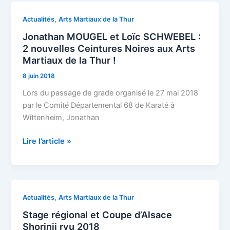
septembre
Jonathan
,
Actualités
Arts Martiaux de la Thur
MOUGEL
Jonathan MOUGEL et Loïc SCHWEBEL :
et
2 nouvelles Ceintures Noires aux Arts
Loïc
Martiaux de la Thur !
SCHWEBEL
8 juin 2018
:
2
Lors du passage de grade organisé le 27 mai 2018
nouvelles
par le Comité Départemental 68 de Karaté à
Ceintures
Wittenheim, Jonathan
Noires
Lire l’article »
aux
Arts
Martiaux
de
la
Stage
,
Actualités
Arts Martiaux de la Thur
Thur
régional
Stage régional et Coupe d’Alsace
!
et
Shorinji ryu 2018