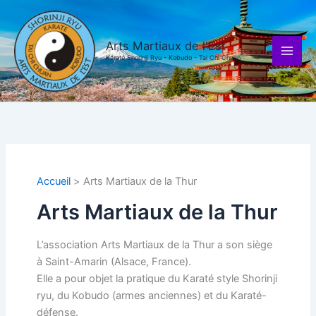
Aller
au
contenu
Arts Martiaux de l'Est
Karaté Shorinji Ryu - Kobudo - Tai Chi Chuan
Accueil
Arts Martiaux de la Thur
Arts Martiaux de la Thur
L’association Arts Martiaux de la Thur a son siège
à Saint-Amarin (Alsace, France).
Elle a pour objet la pratique du Karaté style Shorinji
ryu, du Kobudo (armes anciennes) et du Karaté-
défense.