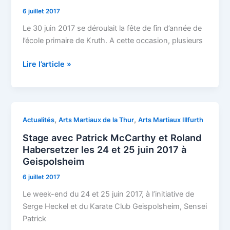
la
6 juillet 2017
Thur
:
Le 30 juin 2017 se déroulait la fête de fin d’année de
démonstration
l’école primaire de Kruth. A cette occasion, plusieurs
à
la
Lire l’article »
fête
de
l’école
Stage
,
,
Actualités
Arts Martiaux de la Thur
Arts Martiaux Illfurth
avec
Stage avec Patrick McCarthy et Roland
Patrick
Habersetzer les 24 et 25 juin 2017 à
McCarthy
Geispolsheim
et
6 juillet 2017
Roland
Habersetzer
Le week-end du 24 et 25 juin 2017, à l’initiative de
les
Serge Heckel et du Karate Club Geispolsheim, Sensei
24
Patrick