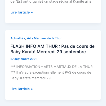
2023
de l’Est ont organisé un stage régional Kumité ainsi
(résultats)
Lire l’article »
FLASH
,
Actualités
Arts Martiaux de la Thur
INFO
FLASH INFO AM THUR : Pas de cours de
AM
Baby Karaté Mercredi 29 septembre
THUR
27 septembre 2021
:
Pas
*** INFORMATION – ARTS MARTIAUX DE LA THUR
de
*** Il n’y aura exceptionnellement PAS de cours de
cours
Baby-Karaté mercredi 29
de
Baby
Lire l’article »
Karaté
Mercredi
29