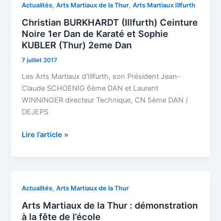
Christian
,
,
Actualités
Arts Martiaux de la Thur
Arts Martiaux Illfurth
BURKHARDT
Christian BURKHARDT (Illfurth) Ceinture
(Illfurth)
Noire 1er Dan de Karaté et Sophie
Ceinture
KUBLER (Thur) 2eme Dan
Noire
7 juillet 2017
1er
Dan
Les Arts Martiaux d’Illfurth, son Président Jean-
de
Claude SCHOENIG 6ème DAN et Laurent
Karaté
WINNINGER directeur Technique, CN 5ème DAN /
et
DEJEPS
Sophie
Lire l’article »
KUBLER
(Thur)
2eme
Dan
Arts
,
Actualités
Arts Martiaux de la Thur
Martiaux
Arts Martiaux de la Thur : démonstration
de
à la fête de l’école