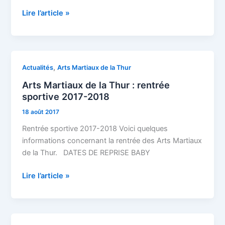
mars
Lire l’article »
2018
et
9e
Dan
pour
Arts
,
Actualités
Arts Martiaux de la Thur
Shihan
Martiaux
Arts Martiaux de la Thur : rentrée
Marsh
de
sportive 2017-2018
la
18 août 2017
Thur
:
Rentrée sportive 2017-2018 Voici quelques
rentrée
informations concernant la rentrée des Arts Martiaux
sportive
de la Thur. DATES DE REPRISE BABY
2017-
2018
Lire l’article »