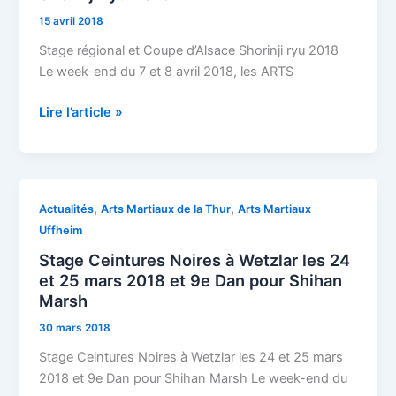
Coupe
15 avril 2018
d’Alsace
Shorinji
Stage régional et Coupe d’Alsace Shorinji ryu 2018
ryu
Le week-end du 7 et 8 avril 2018, les ARTS
2018
Lire l’article »
Stage
,
,
Actualités
Arts Martiaux de la Thur
Arts Martiaux
Ceintures
Uffheim
Noires
Stage Ceintures Noires à Wetzlar les 24
à
et 25 mars 2018 et 9e Dan pour Shihan
Wetzlar
Marsh
les
30 mars 2018
24
et
Stage Ceintures Noires à Wetzlar les 24 et 25 mars
25
2018 et 9e Dan pour Shihan Marsh Le week-end du