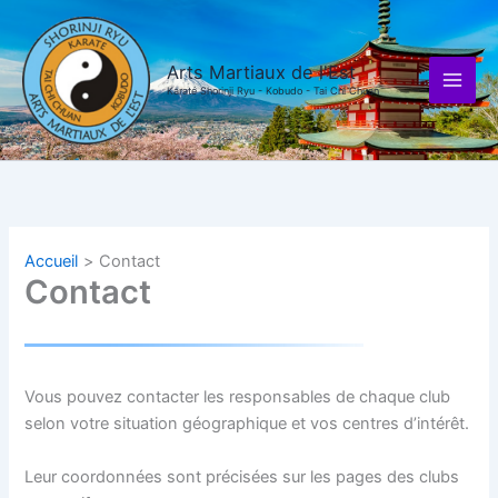
Aller
au
contenu
Arts Martiaux de l'Est
Karaté Shorinji Ryu - Kobudo - Tai Chi Chuan
Accueil
Contact
Contact
Vous pouvez contacter les responsables de chaque club
selon votre situation géographique et vos centres d’intérêt.
Leur coordonnées sont précisées sur les pages des clubs