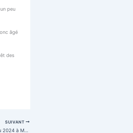
 un peu
 donc âgé
rêt des
SUIVANT
Stage et Coupe d’Alsace Shorinji ryu 2024 à Moosch