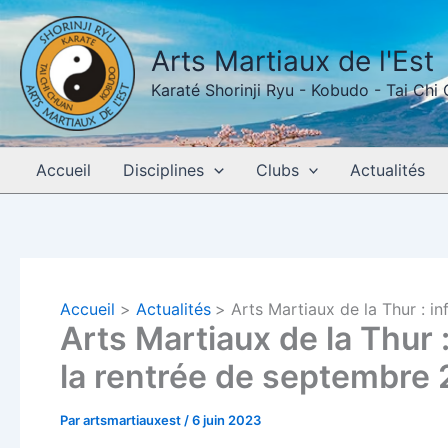
Aller
au
Arts Martiaux de l'Est
contenu
Karaté Shorinji Ryu - Kobudo - Tai Chi
Accueil
Disciplines
Clubs
Actualités
Accueil
Actualités
Arts Martiaux de la Thur : 
Arts Martiaux de la Thur 
la rentrée de septembre
Par
artsmartiauxest
/
6 juin 2023