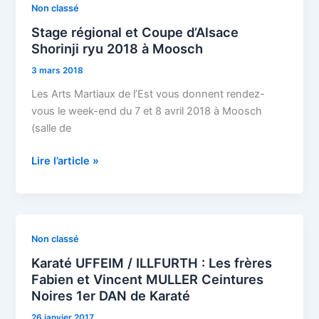
Stage
Non classé
régional
Stage régional et Coupe d’Alsace
et
Shorinji ryu 2018 à Moosch
Coupe
3 mars 2018
d’Alsace
Shorinji
Les Arts Martiaux de l’Est vous donnent rendez-
ryu
vous le week-end du 7 et 8 avril 2018 à Moosch
2018
(salle de
à
Moosch
Lire l’article »
Karaté
Non classé
UFFEIM
Karaté UFFEIM / ILLFURTH : Les frères
/
Fabien et Vincent MULLER Ceintures
ILLFURTH
Noires 1er DAN de Karaté
:
26 janvier 2017