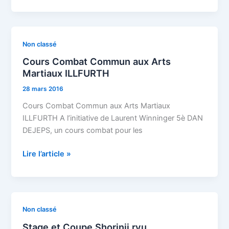
2016
Cours
Non classé
Combat
Cours Combat Commun aux Arts
Commun
Martiaux ILLFURTH
aux
28 mars 2016
Arts
Martiaux
Cours Combat Commun aux Arts Martiaux
ILLFURTH
ILLFURTH A l’initiative de Laurent Winninger 5è DAN
DEJEPS, un cours combat pour les
Lire l’article »
Stage
Non classé
et
Stage et Coupe Shorinji ryu