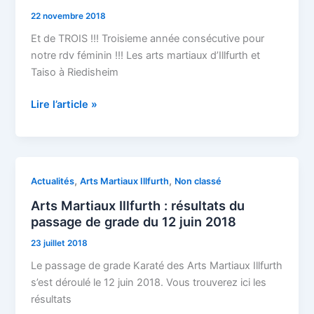
Arts
22 novembre 2018
Martiaux
Illfurth
Et de TROIS !!! Troisieme année consécutive pour
aux
notre rdv féminin !!! Les arts martiaux d’Illfurth et
Mulhousiennes
Taiso à Riedisheim
2018
Lire l’article »
Arts
,
,
Actualités
Arts Martiaux Illfurth
Non classé
Martiaux
Arts Martiaux Illfurth : résultats du
Illfurth
passage de grade du 12 juin 2018
:
23 juillet 2018
résultats
du
Le passage de grade Karaté des Arts Martiaux Illfurth
passage
s’est déroulé le 12 juin 2018. Vous trouverez ici les
de
résultats