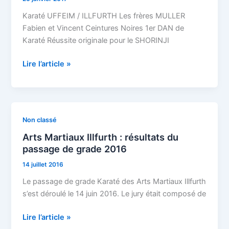
Les
frères
Karaté UFFEIM / ILLFURTH Les frères MULLER
Fabien
Fabien et Vincent Ceintures Noires 1er DAN de
et
Karaté Réussite originale pour le SHORINJI
Vincent
Lire l’article »
MULLER
Ceintures
Noires
1er
DAN
Arts
Non classé
de
Martiaux
Arts Martiaux Illfurth : résultats du
Karaté
Illfurth
passage de grade 2016
:
14 juillet 2016
résultats
du
Le passage de grade Karaté des Arts Martiaux Illfurth
passage
s’est déroulé le 14 juin 2016. Le jury était composé de
de
grade
Lire l’article »