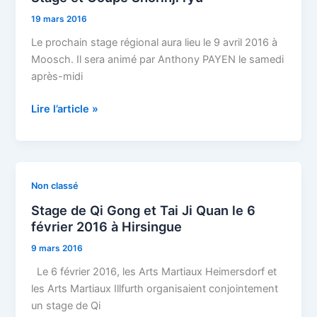
Coupe
19 mars 2016
Shorinji
ryu
Le prochain stage régional aura lieu le 9 avril 2016 à
Moosch. Il sera animé par Anthony PAYEN le samedi
après-midi
Lire l’article »
Stage
Non classé
de
Stage de Qi Gong et Tai Ji Quan le 6
Qi
février 2016 à Hirsingue
Gong
9 mars 2016
et
Tai
Le 6 février 2016, les Arts Martiaux Heimersdorf et
Ji
les Arts Martiaux Illfurth organisaient conjointement
Quan
un stage de Qi