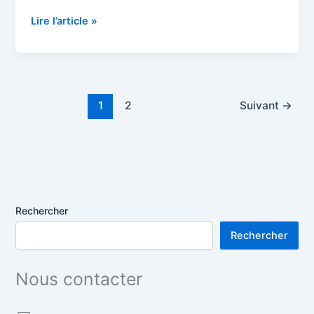
le
6
Lire l’article »
février
2016
à
Hirsingue
1
2
Suivant
→
Rechercher
Rechercher
Nous contacter