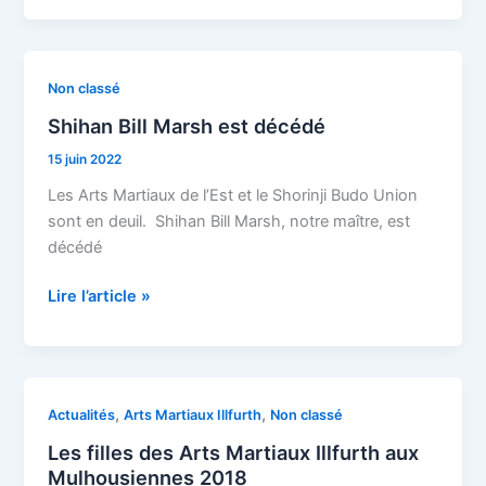
Karaté
le
23/11
Shihan
Non classé
Bill
Shihan Bill Marsh est décédé
Marsh
15 juin 2022
est
décédé
Les Arts Martiaux de l’Est et le Shorinji Budo Union
sont en deuil. Shihan Bill Marsh, notre maître, est
décédé
Lire l’article »
Les
,
,
Actualités
Arts Martiaux Illfurth
Non classé
filles
Les filles des Arts Martiaux Illfurth aux
des
Mulhousiennes 2018