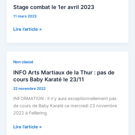
combat
Stage combat le 1er avril 2023
le
11 mars 2023
1er
avril
Lire l’article »
2023
INFO
Non classé
Arts
INFO Arts Martiaux de la Thur : pas de
Martiaux
cours Baby Karaté le 23/11
de
22 novembre 2022
la
Thur
INFORMATION : Il n’y aura exceptionnellement pas
:
de cours de Baby Karaté ce mercredi 23 novembre
pas
2022 à Felllering.
de
cours
Lire l’article »
Baby