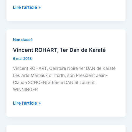
grade
du
Lire l’article »
12
juin
2018
Vincent
Non classé
ROHART,
Vincent ROHART, 1er Dan de Karaté
1er
6 mai 2018
Dan
de
Vincent ROHART, Ceinture Noire 1er DAN de Karaté
Karaté
Les Arts Martiaux d’Illfurth, son Président Jean-
Claude SCHOENIG 6ème DAN et Laurent
WINNINGER
Lire l’article »