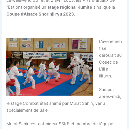
Le week-end du 1et et 2 avril 2023, les Arts Martiaux de
l’Est ont organisé un
stage régional Kumité
ainsi que la
Coupe d’Alsace Shorinji ryu 2023
.
L’événemen
t se
déroulait au
Cosec de
L’Ill à
Illfurth.
Samedi
après-midi,
le stage Combat était animé par Murat Sahin, venu
spécialement de Bâle.
Murat Sahin est entraîneur SSKF et membre de l’équipe