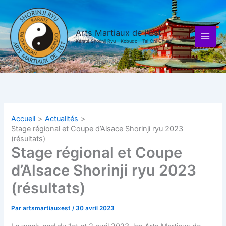
Aller
au
contenu
Arts Martiaux de l'Est
Karaté Shorinji Ryu - Kobudo - Tai Chi Chuan
Accueil
Actualités
Stage régional et Coupe d’Alsace Shorinji ryu 2023
(résultats)
Stage régional et Coupe
d’Alsace Shorinji ryu 2023
(résultats)
Par
artsmartiauxest
/
30 avril 2023