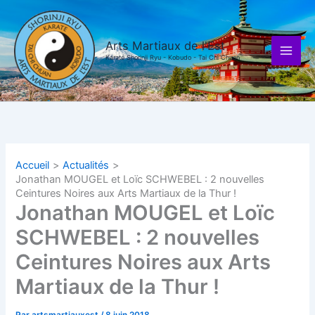
Aller
au
contenu
Arts Martiaux de l'Est
Karaté Shorinji Ryu - Kobudo - Tai Chi Chuan
Accueil
Actualités
Jonathan MOUGEL et Loïc SCHWEBEL : 2 nouvelles
Ceintures Noires aux Arts Martiaux de la Thur !
Jonathan MOUGEL et Loïc
SCHWEBEL : 2 nouvelles
Ceintures Noires aux Arts
Martiaux de la Thur !