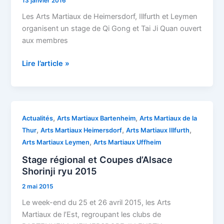
13 janvier 2016
Tai
Ji
Les Arts Martiaux de Heimersdorf, Illfurth et Leymen
Quan
organisent un stage de Qi Gong et Tai Ji Quan ouvert
à
aux membres
Hirsingue
le
Lire l’article »
6
février
2016
Stage
,
,
Actualités
Arts Martiaux Bartenheim
Arts Martiaux de la
régional
,
,
,
Thur
Arts Martiaux Heimersdorf
Arts Martiaux Illfurth
et
,
Arts Martiaux Leymen
Arts Martiaux Uffheim
Coupes
Stage régional et Coupes d’Alsace
d’Alsace
Shorinji ryu 2015
Shorinji
2 mai 2015
ryu
2015
Le week-end du 25 et 26 avril 2015, les Arts
Martiaux de l’Est, regroupant les clubs de