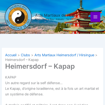
Aller
au
contenu
Arts Martiaux de l'Est
Karaté Shorinji Ryu - Kobudo - Tai Chi Chuan
Accueil
Clubs
Arts Martiaux Heimersdorf / Hirsingue
Heimersdorf – Kapap
Heimersdorf – Kapap
KAPAP
Un autre regard sur la self défense…
Le Kapap, d’origine Israélienne, est à la fois un art martial et
un système de défense.