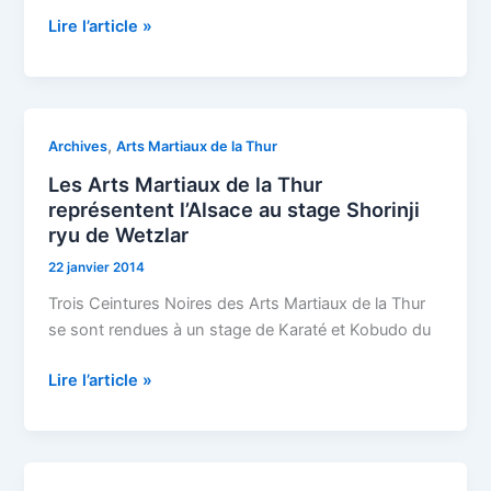
Lire l’article »
Les
,
Archives
Arts Martiaux de la Thur
Arts
Les Arts Martiaux de la Thur
Martiaux
représentent l’Alsace au stage Shorinji
de
ryu de Wetzlar
la
22 janvier 2014
Thur
représentent
Trois Ceintures Noires des Arts Martiaux de la Thur
l’Alsace
se sont rendues à un stage de Karaté et Kobudo du
au
Lire l’article »
stage
Shorinji
ryu
de
Wetzlar