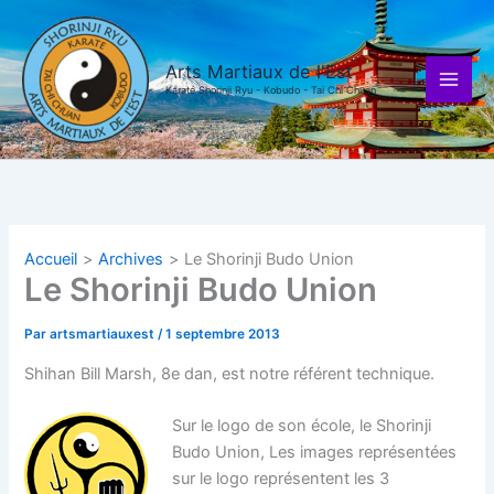
Aller
au
contenu
Arts Martiaux de l'Est
Karaté Shorinji Ryu - Kobudo - Tai Chi Chuan
Accueil
Archives
Le Shorinji Budo Union
Le Shorinji Budo Union
Par
artsmartiauxest
/
1 septembre 2013
Shihan Bill Marsh, 8e dan, est notre référent technique.
Sur le logo de son école, le Shorinji
Budo Union, Les images représentées
sur le logo représentent les 3