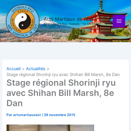
Aller
au
contenu
Arts Martiaux de l'Est
Karaté Shorinji Ryu - Kobudo - Tai Chi Chuan
Accueil
Actualités
Stage régional Shorinji ryu avec Shihan Bill Marsh, 8e Dan
Stage régional Shorinji ryu
avec Shihan Bill Marsh, 8e
Dan
Par
artsmartiauxest
/
29 novembre 2015