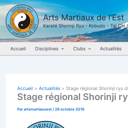
Aller
au
Arts Martiaux de l'Est
contenu
Karaté Shorinji Ryu - Kobudo - Tai Chi
Accueil
Disciplines
Clubs
Actualités
Accueil
Actualités
Stage régional Shorinji ryu
Stage régional Shorinji 
Par
artsmartiauxest
/
28 octobre 2016