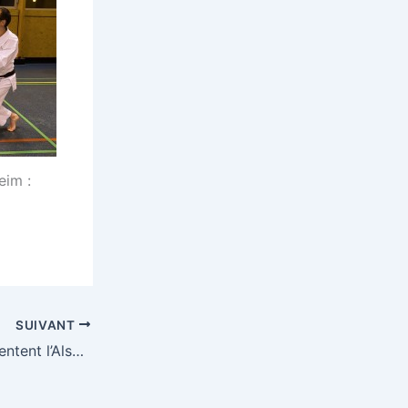
eim :
SUIVANT
Les Arts Martiaux de la Thur représentent l’Alsace au stage Shorinji ryu de Wetzlar