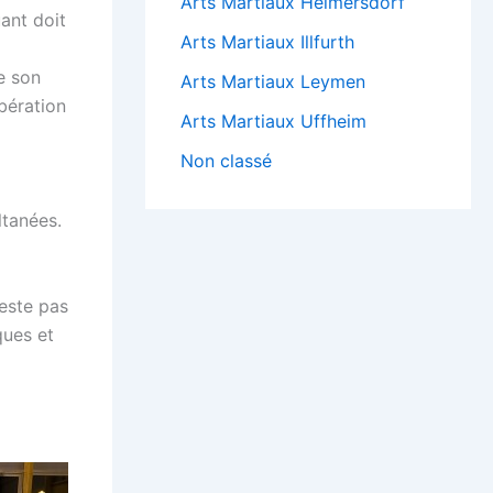
Arts Martiaux Heimersdorf
ant doit
Arts Martiaux Illfurth
e son
Arts Martiaux Leymen
ibération
Arts Martiaux Uffheim
Non classé
ltanées.
reste pas
ques et