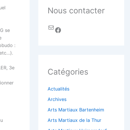
uel
Nous contacter
NG se
e
Kobudo :
etc…).
LER, 3e
Catégories
ionner
Actualités
Archives
Arts Martiaux Bartenheim
Arts Martiaux de la Thur
du