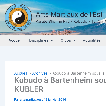
Aller
au
Arts Martiaux de l'Est
contenu
Karaté Shorinji Ryu - Kobudo - Tai Chi
Accueil
Disciplines
Clubs
Actualités
Accueil
Archives
Kobudo à Bartenheim sous la
Kobudo à Bartenheim sou
KUBLER
Par
artsmartiauxest
/
9 janvier 2014