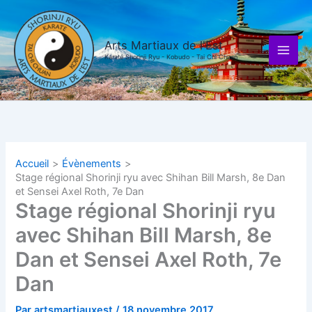
Aller
au
contenu
Arts Martiaux de l'Est
Karaté Shorinji Ryu - Kobudo - Tai Chi Chuan
Accueil
Évènements
Stage régional Shorinji ryu avec Shihan Bill Marsh, 8e Dan
et Sensei Axel Roth, 7e Dan
Stage régional Shorinji ryu
avec Shihan Bill Marsh, 8e
Dan et Sensei Axel Roth, 7e
Dan
Par
artsmartiauxest
/
18 novembre 2017