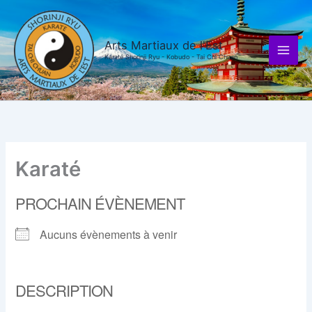
Aller
au
contenu
Arts Martiaux de l'Est
Karaté Shorinji Ryu - Kobudo - Tai Chi Chuan
Karaté
PROCHAIN ÉVÈNEMENT
Aucuns évènements à venir
DESCRIPTION