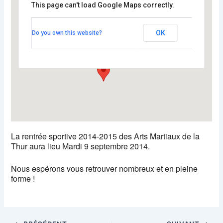
This page can't load Google Maps correctly.
Salle intecommunale de
l'Ancienne piscine de Fellering
OK
Do you own this website?
Grand-Rue - Fellering
Voir Évènements
La rentrée sportive 2014-2015 des Arts Martiaux de la
Thur aura lieu Mardi 9 septembre 2014.
Nous espérons vous retrouver nombreux et en pleine
forme !