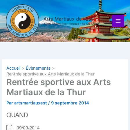
Aller
au
contenu
Arts Martiaux de l'Est
Karaté Shorinji Ryu - Kobudo - Tai Chi Chuan
Accueil
Évènements
Rentrée sportive aux Arts Martiaux de la Thur
Rentrée sportive aux Arts
Martiaux de la Thur
Par
artsmartiauxest
/
9 septembre 2014
QUAND
09/09/2014