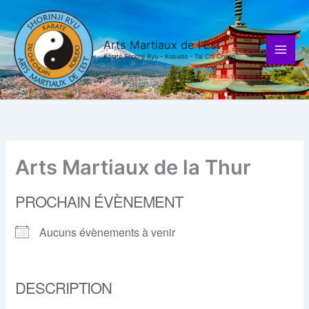
Aller
au
contenu
Arts Martiaux de l'Est
Karaté Shorinji Ryu - Kobudo - Tai Chi Chuan
Arts Martiaux de la Thur
PROCHAIN ÉVÈNEMENT
Aucuns évènements à venir
DESCRIPTION