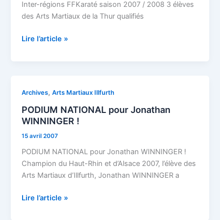
la
Inter-régions FFKaraté saison 2007 / 2008 3 élèves
Thur
des Arts Martiaux de la Thur qualifiés
qualifiés
pour
Lire l’article »
PARIS
!
PODIUM
,
Archives
Arts Martiaux Illfurth
NATIONAL
PODIUM NATIONAL pour Jonathan
pour
WINNINGER !
Jonathan
15 avril 2007
WINNINGER
!
PODIUM NATIONAL pour Jonathan WINNINGER !
Champion du Haut-Rhin et d’Alsace 2007, l’élève des
Arts Martiaux d’Illfurth, Jonathan WINNINGER a
Lire l’article »