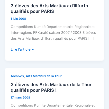
élèves
3 élèves des Arts Martiaux d’Illfurth
des
qualifiés pour PARIS
Arts
1 juin 2008
Martiaux
d’Illfurth
Compétitions Kumité Départementale, Régionale et
qualifiés
Inter-régions FFKaraté saison 2007 / 2008 3 élèves
pour
des Arts Martiaux d’Illfurth qualifiés pour PARIS […]
PARIS
Lire l’article »
3
,
Archives
Arts Martiaux de la Thur
élèves
3 élèves des Arts Martiaux de la Thur
des
qualifiés pour PARIS !
Arts
17 mars 2008
Martiaux
de
Compétitions Kumité Départementale, Régionale et