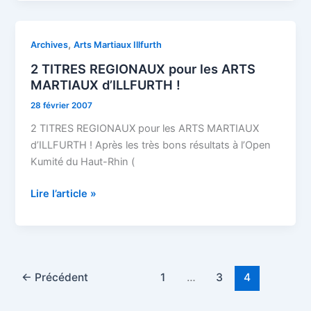
2
,
Archives
Arts Martiaux Illfurth
TITRES
2 TITRES REGIONAUX pour les ARTS
REGIONAUX
MARTIAUX d’ILLFURTH !
pour
28 février 2007
les
ARTS
2 TITRES REGIONAUX pour les ARTS MARTIAUX
MARTIAUX
d’ILLFURTH ! Après les très bons résultats à l’Open
d’ILLFURTH
Kumité du Haut-Rhin (
!
Lire l’article »
←
Précédent
1
…
3
4