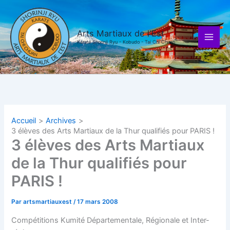
Aller
au
contenu
Arts Martiaux de l'Est
Karaté Shorinji Ryu - Kobudo - Tai Chi Chuan
Accueil
Archives
3 élèves des Arts Martiaux de la Thur qualifiés pour PARIS !
3 élèves des Arts Martiaux
de la Thur qualifiés pour
PARIS !
Par
artsmartiauxest
/
17 mars 2008
Compétitions Kumité Départementale, Régionale et Inter-