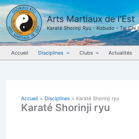
Aller
au
Arts Martiaux de l'Est
contenu
Karaté Shorinji Ryu - Kobudo - Tai Chi
Accueil
Disciplines
Clubs
Actualités
Accueil
Disciplines
Karaté Shorinji ryu
Karaté Shorinji ryu