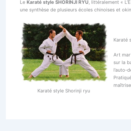
Le
Karaté style SHORINJI RYU
, littéralement « L
une synthèse de plusieurs écoles chinoises et ok
Karaté s
Art mar
sur la b
l’auto-d
Pratiqu
maîtrise
Karaté style Shorinji ryu