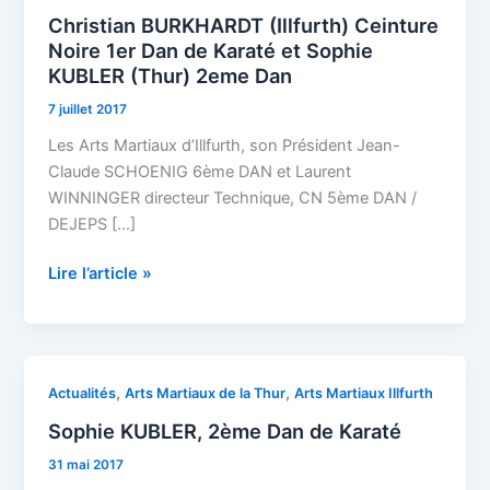
BURKHARDT
Christian BURKHARDT (Illfurth) Ceinture
(Illfurth)
Noire 1er Dan de Karaté et Sophie
Ceinture
KUBLER (Thur) 2eme Dan
Noire
7 juillet 2017
1er
Dan
Les Arts Martiaux d’Illfurth, son Président Jean-
de
Claude SCHOENIG 6ème DAN et Laurent
Karaté
WINNINGER directeur Technique, CN 5ème DAN /
et
DEJEPS […]
Sophie
Lire l’article »
KUBLER
(Thur)
2eme
Dan
Sophie
,
,
Actualités
Arts Martiaux de la Thur
Arts Martiaux Illfurth
KUBLER,
Sophie KUBLER, 2ème Dan de Karaté
2ème
31 mai 2017
Dan