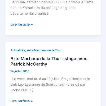
de
Le 21 mai dernier, Sophie KUBLER a obtenu le 2ème
Karaté
dan de Karaté lors du passage de grade
départemental organisé
Lire l’article »
Arts
,
Actualités
Arts Martiaux de la Thur
Martiaux
Arts Martiaux de la Thur : stage avec
de
Patrick McCarthy
la
14 juillet 2016
Thur
:
Le week-end du 8 au 10 juillet, Serge Heckel et le
stage
club Léo Lagrange de Schiltigheim (présidé par
avec
Jacky KNOLL)
Patrick
McCarthy
Lire l’article »