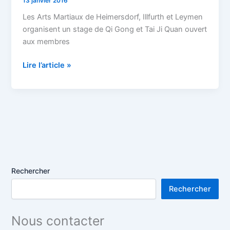
13 janvier 2016
Tai
Ji
Les Arts Martiaux de Heimersdorf, Illfurth et Leymen
Quan
organisent un stage de Qi Gong et Tai Ji Quan ouvert
à
aux membres
Hirsingue
le
Lire l’article »
6
février
2016
Rechercher
Rechercher
Nous contacter