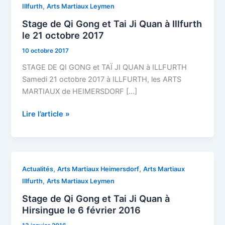
de
,
Illfurth
Arts Martiaux Leymen
Qi
Stage de Qi Gong et Tai Ji Quan à Illfurth
Gong
le 21 octobre 2017
et
10 octobre 2017
Tai
Ji
STAGE DE QI GONG et TAÏ JI QUAN à ILLFURTH
Quan
Samedi 21 octobre 2017 à ILLFURTH, les ARTS
à
MARTIAUX de HEIMERSDORF […]
Illfurth
le
Lire l’article »
21
octobre
2017
Stage
,
,
Actualités
Arts Martiaux Heimersdorf
Arts Martiaux
de
,
Illfurth
Arts Martiaux Leymen
Qi
Stage de Qi Gong et Tai Ji Quan à
Gong
Hirsingue le 6 février 2016
et