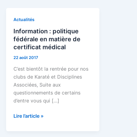
Information
Actualités
:
Information : politique
politique
fédérale en matière de
fédérale
certificat médical
en
22 août 2017
matière
de
C’est bientôt la rentrée pour nos
certificat
clubs de Karaté et Disciplines
médical
Associées, Suite aux
questionnements de certains
d’entre vous qui […]
Lire l’article »