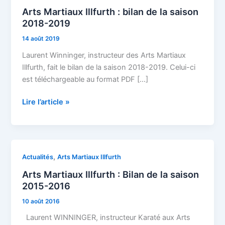
Martiaux
Arts Martiaux Illfurth : bilan de la saison
Illfurth
2018-2019
:
14 août 2019
bilan
de
Laurent Winninger, instructeur des Arts Martiaux
la
Illfurth, fait le bilan de la saison 2018-2019. Celui-ci
saison
est téléchargeable au format PDF […]
2018-
2019
Lire l’article »
Arts
,
Actualités
Arts Martiaux Illfurth
Martiaux
Arts Martiaux Illfurth : Bilan de la saison
Illfurth
2015-2016
:
10 août 2016
Bilan
de
Laurent WINNINGER, instructeur Karaté aux Arts