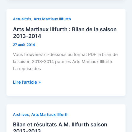
Arts
,
Actualités
Arts Martiaux Illfurth
Martiaux
Arts Martiaux Illfurth : Bilan de la saison
Illfurth
2013-2014
:
27 août 2014
Bilan
de
Vous trouverez ci-dessous au format PDF le bilan de
la
la saison 2013-2014 pour les Arts Martiaux Illfurth.
saison
La reprise des
2013-
2014
Lire l’article »
Bilan
,
Archives
Arts Martiaux Illfurth
et
Bilan et résultats A.M. Illfurth saison
résultats
2012-2013