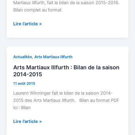
la
Martiaux Illfurth, fait le bilan de la saison 2015-2016.
saison
Bilan complet au format
2015-
2016
Lire l’article »
Arts
,
Actualités
Arts Martiaux Illfurth
Martiaux
Arts Martiaux Illfurth : Bilan de la saison
Illfurth
2014-2015
:
11 août 2015
Bilan
de
Laurent Winninger fait le bilan de la saison 2014-
la
2015 des Arts Martiaux Illfurth. Bilan au format PDF
saison
ici : Bilan
2014-
2015
Lire l’article »