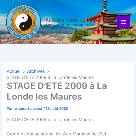
Aller
au
contenu
Arts Martiaux de l'Est
Karaté Shorinji Ryu - Kobudo - Tai Chi Chuan
Accueil
Archives
STAGE D’ETE 2009 à La Londe les Maures
STAGE D’ETE 2009 à La
Londe les Maures
Par
artsmartiauxest
/
15 août 2009
STAGE D’ETE 2009 à La Londe les Maures
Comme chaque année, les Arts Martiaux de l’Est