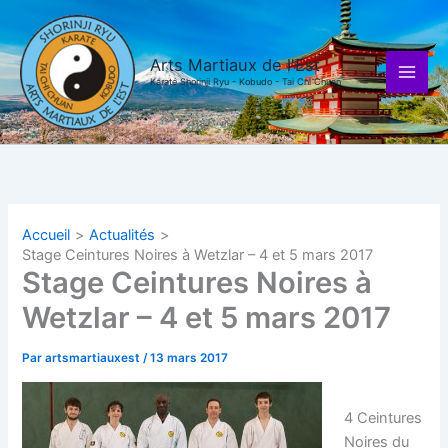
Aller
au
contenu
Arts Martiaux de l'Est
Karaté Shorinji Ryu - Kobudo - Tai Chi Chuan
Accueil
Actualités
Stage Ceintures Noires à Wetzlar – 4 et 5 mars 2017
Stage Ceintures Noires à
Wetzlar – 4 et 5 mars 2017
Par
artsmartiauxest
/
13 mars 2017
4 Ceintures
Noires du