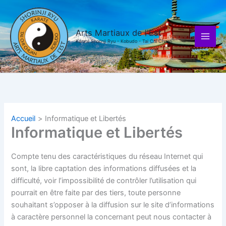
Aller
au
contenu
Arts Martiaux de l'Est
Karaté Shorinji Ryu - Kobudo - Tai Chi Chuan
Accueil
Informatique et Libertés
Informatique et Libertés
Compte tenu des caractéristiques du réseau Internet qui
sont, la libre captation des informations diffusées et la
difficulté, voir l’impossibilité de contrôler l’utilisation qui
pourrait en être faite par des tiers, toute personne
souhaitant s’opposer à la diffusion sur le site d’informations
à caractère personnel la concernant peut nous contacter à