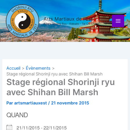
Aller
au
contenu
Arts Martiaux de l'Est
Karaté Shorinji Ryu - Kobudo - Tai Chi Chuan
Accueil
Évènements
Stage régional Shorinji ryu avec Shihan Bill Marsh
Stage régional Shorinji ryu
avec Shihan Bill Marsh
Par
artsmartiauxest
/
21 novembre 2015
QUAND
21/11/2015 - 22/11/2015