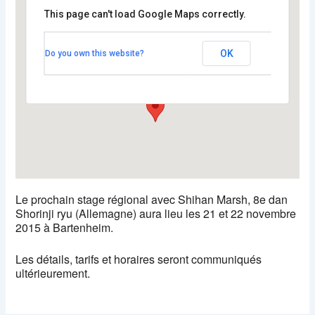
This page can't load Google Maps correctly.
Complexe sportif Espace 2000
de Bartenheim
OK
Do you own this website?
17 rue du Printemps - BARTENHEIM
Voir Évènements
Le prochain stage régional avec Shihan Marsh, 8e dan
Shorinji ryu (Allemagne) aura lieu les 21 et 22 novembre
2015 à Bartenheim.
Les détails, tarifs et horaires seront communiqués
ultérieurement.