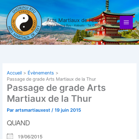
Aller
au
contenu
Arts Martiaux de l'Est
Karaté Shorinji Ryu - Kobudo - Tai Chi Chuan
Accueil
Évènements
Passage de grade Arts Martiaux de la Thur
Passage de grade Arts
Martiaux de la Thur
Par
artsmartiauxest
/
19 juin 2015
QUAND
19/06/2015