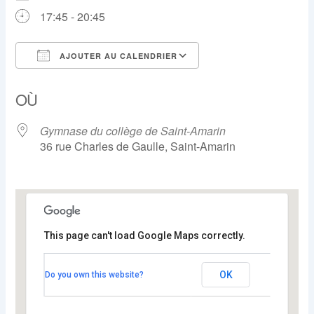
17:45 - 20:45
AJOUTER AU CALENDRIER
Télécharger ICS
Calendrier Google
OÙ
Gymnase du collège de Saint-Amarin
36 rue Charles de Gaulle, Saint-Amarin
This page can't load Google Maps correctly.
Gymnase du collège de Saint-
Amarin
OK
Do you own this website?
36 rue Charles de Gaulle - Saint-Amarin
Voir Évènements