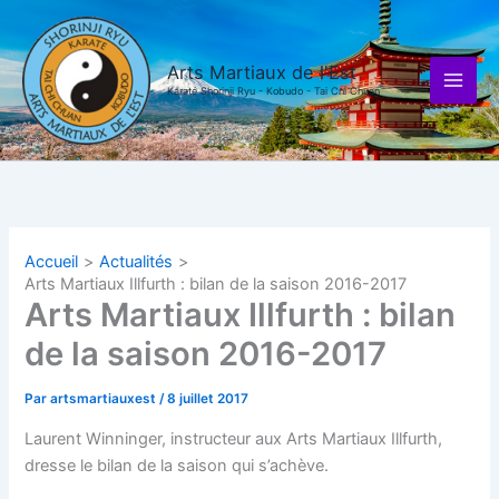
Aller
au
contenu
Arts Martiaux de l'Est
Karaté Shorinji Ryu - Kobudo - Tai Chi Chuan
Accueil
Actualités
Arts Martiaux Illfurth : bilan de la saison 2016-2017
Arts Martiaux Illfurth : bilan
de la saison 2016-2017
Par
artsmartiauxest
/
8 juillet 2017
Laurent Winninger, instructeur aux Arts Martiaux Illfurth,
dresse le bilan de la saison qui s’achève.