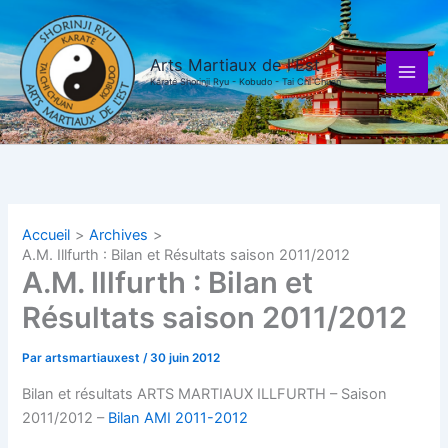
Aller
au
contenu
Arts Martiaux de l'Est
Karaté Shorinji Ryu - Kobudo - Tai Chi Chuan
Accueil
Archives
A.M. Illfurth : Bilan et Résultats saison 2011/2012
A.M. Illfurth : Bilan et
Résultats saison 2011/2012
Par
artsmartiauxest
/
30 juin 2012
Bilan et résultats ARTS MARTIAUX ILLFURTH – Saison
2011/2012 –
Bilan AMI 2011-2012