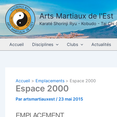
Aller
au
Arts Martiaux de l'Est
contenu
Karaté Shorinji Ryu - Kobudo - Tai Chi
Accueil
Disciplines
Clubs
Actualités
Accueil
Emplacements
Espace 2000
Espace 2000
Par
artsmartiauxest
/
23 mai 2015
EMPLACEMENT